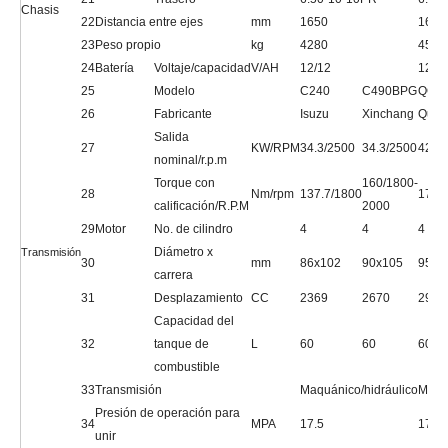
Chasis
22
Distancia entre ejes
mm
1650
1650
23
Peso propio
kg
4280
4500
24
Batería
Voltaje/capacidad
V/AH
12/12
12/1
25
Modelo
C240
C490BPG
QC4
26
Fabricante
Isuzu
Xinchang
Quan
Salida
27
KW/RPM
34.3/2500
34.3/2500
42/2
nominal/r.p.m
Torque con
160/1800-
28
Nm/rpm
137.7/1800
174/
calificación/R.P.M
2000
29
Motor
No. de cilindro
4
4
4
Diámetro x
Transmisión
30
mm
86x102
90x105
95x1
carrera
31
Desplazamiento
CC
2369
2670
2980
Capacidad del
32
tanque de
L
60
60
60
combustible
33
Transmisión
Maquánico/hidráulico
Maquá
Presión de operación para
34
MPA
17.5
17.5
unir