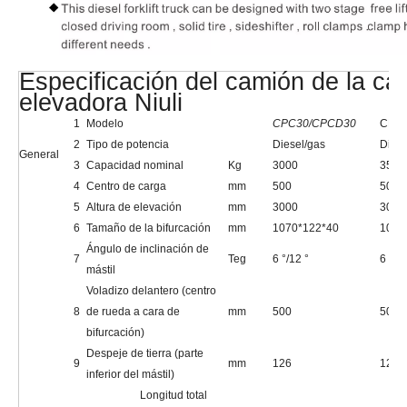
Especificación del camión de la carr
elevadora Niuli
1
Modelo
CPC30/CPCD30
CPC
2
Tipo de potencia
Diesel/gas
Diese
General
3
Capacidad nominal
Kg
3000
3500
4
Centro de carga
mm
500
500
5
Altura de elevación
mm
3000
3000
6
Tamaño de la bifurcación
mm
1070*122*40
1070
Ángulo de inclinación de
7
Teg
6 °/12 °
6 °/12
mástil
Voladizo delantero (centro
8
de rueda a cara de
mm
500
500
bifurcación)
Despeje de tierra (parte
9
mm
126
126
inferior del mástil)
Longitud total