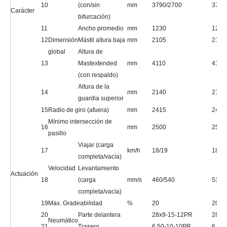
10
(con/sin
mm
3790/2700
3790
Carácter
bifurcación)
11
Ancho promedio
mm
1230
1230
12
Dimensión
Mástil altura baja
mm
2105
2105
global
Altura de
13
Mastextended
mm
4110
4110
(con respaldo)
Altura de la
14
mm
2140
2140
guardia superior
15
Radio de giro (afuera)
mm
2415
2415
Mínimo intersección de
16
mm
2500
2500
pasillo
Viajar (carga
17
km/h
18/19
18/1
completa/vacía)
Velocidad
Levantamiento
Actuación
18
(carga
mm/s
460/540
530/
completa/vacía)
19
Max. Gradeabilidad
%
20
20
20
Parte delantera
28x9-15-12PR
28x9
Neumático
21
Trasero
6.50-10-10PR
6.50