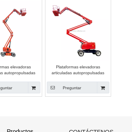
ormas elevadoras
Plataformas elevadoras
das autopropulsadas
articuladas autopropulsadas
MIENTO A BATERÍA)
guntar
Preguntar
Productos
CONTÁCTENOS