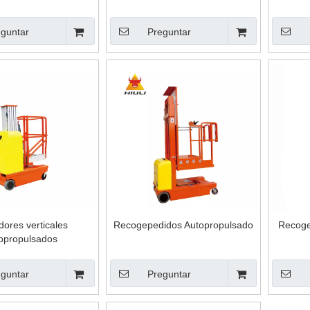
guntar
Preguntar
dores verticales
Recogepedidos Autopropulsado
Recoge
opropulsados
guntar
Preguntar