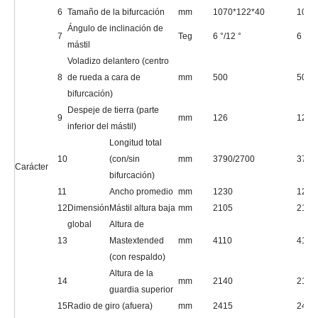
25
Modelo
CA498
4JG2
26
Fabricante
Dachai
Isuzu
Salida
27
KW/RPM
45/2450
44/2500
nominal/r.p.m
Torque con
190/1700-
186/1600
28
Nm/rpm
calificación/R.P.M
1900
1800
29
Motor
No. de cilindro
4
4
Transmisión
Diámetro x
30
mm
98x105
95.4x10
carrera
31
Desplazamiento
CC
3168
3059
Capacidad del
32
tanque de
L
90
90
combustible
33
Transmisión
Tipo
Maquánico/hidráuli
Presión de operación para
34
MPA
17.5
unir