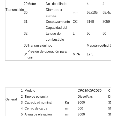
global
Altura de
13
mm
4260
Mastextended (con
respaldo)
Altura de la
14
mm
2185
guardia superior
15
Radio de giro (afuera)
mm
2739
Mínimo intersección de
16
mm
2800
pasillo
Viajar (carga
17
km/h
17/18
completa/vacía)
Velocidad
Levantamiento
Actuación
18
(carga
mm/s
300/400
completa/vacía)
19
Max. Gradeabilidad
%
20
20
Parte delantera
250-15-18PR
Neumático
21
Trasero
7.00-12-12PR
Chasis
22
Distancia entre ejes
mm
1850
23
Peso propio
kg
5800
24
Batería
Voltaje/capacidad
V/AH
12/12