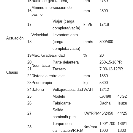
C: Período de garantía: un año o 1200 horas al recibir bienes.
1
Modelo
CPC40/CPCD40
2
Tipo de potencia
Diesel
General
3
Capacidad nominal
Kg
4000
4
Centro de carga
mm
500
5
Altura de elevación
mm
3000
6
Tamaño de la bifurcación
mm
1070*150*50
Ángulo de inclinación de
7
Teg
6 °/12 °
mástil
Voladizo delantero (centro de
8
mm
548
rueda a cara de bifurcación)
Despeje de tierra (parte
9
mm
160
inferior del mástil)
Longitud total
10
(con/sin
mm
4064/2963
Carácter
bifurcación)
11
Ancho promedio
mm
1400
12
Dimensión
Mástil altura baja
mm
2180