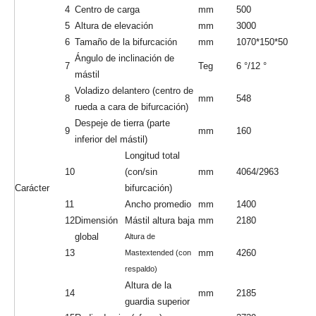
elevación es de 3, 000 mm
Neumáticos, neumáticos, horquillas de 1220 mm, asiento de
seguridad, caja de herramientas gratis y repuestos, etc.
OPCIÓN:
Como fabricante profesional de montacargas, también podemos
ofrecerle servicio personalizado,
Los siguientes elementos son opcionales:
Container Mast, por ejemplo, mástil gratuito de 3 etapas de 3 metros,
mástil gratuito de 3 etapas de 4.5m
Palanca de cambios lateral, posicionador de horquilla, horquillas más
largas, extensión de horquilla
Para obtener los detalles de las configuraciones y opciones
personalizadas, comuníquese con nosotros.
El servicio profesional de Niuli estará impresionado con usted.
OTROS:
R: Fecha de entrega: 30 días después de recibir el depósito
B: Condiciones de pago: T/T (depósito del 30%, saldo pagado antes
del envío). O l/c a la vista