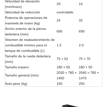
Velocidad de elevación
20
14
(mm/trazo)
Velocidad de reducción
controlable
Potencia de operaciones de
24
32
manivela de mano (kg)
Ancho exterior de la pierna
690
690
delantera (mm)
Volumen de reabastecimiento de
combustible mínimo para el
1.5
2.0
tanque de combustible (L)
Tamaño de la rueda delantera
75 × 52
75 × 70
(mm)
Tamaño trasero
180 × 50
180 × 50
2030 × 780 ×
2040 × 780 ×
Tamaño general (mm)
1450
1470
Auto peso (kg)
150
250