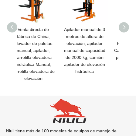
a de
Apilador manual de 3
NIULI 2Ton 1.6M
hina,
metros de altura de
Hidráulico Manual
Mont
aletas
elevación, apilador
Hand Pallet Stacker
Palle
ador,
manual de capacidad
Carretilla elevadora de
Hid
vadora
de 2000 kg, camión
precio barato para la
nual,
apilador de elevación
venta
adora de
hidráulica
n
Niuli tiene más de 100 modelos de equipos de manejo de