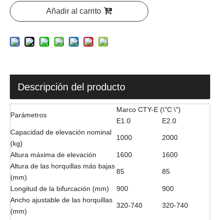
Añadir al carrito
Descripción del producto
Marco CTY-E (\"C \")
Parámetros
E1.0
E2.0
Capacidad de elevación nominal
1000
2000
(kg)
Altura máxima de elevación
1600
1600
Altura de las horquillas más bajas
85
85
(mm)
Longitud de la bifurcación (mm)
900
900
Ancho ajustable de las horquillas
320-740
320-740
(mm)