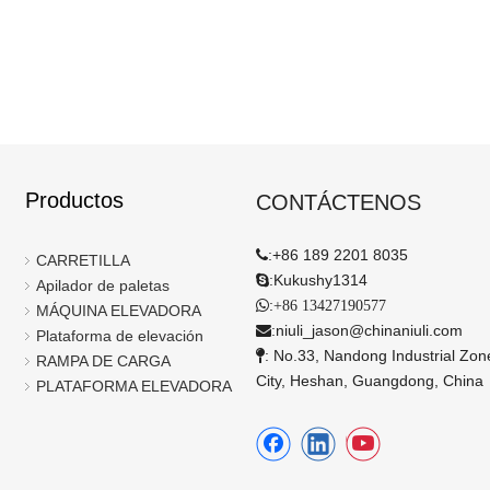
Productos
CONTÁCTENOS
:
+86 189 2201 8035

CARRETILLA
:
Kukushy1314

Apilador de paletas
:

+86 13427190577
MÁQUINA ELEVADORA
:
niuli_jason@chinaniuli.com

Plataforma de elevación
: No.33, Nandong Industrial Zo

RAMPA DE CARGA
City, Heshan, Guangdong, China
PLATAFORMA ELEVADORA