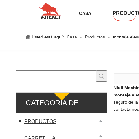
PRODUCT
CASA
Usted está aquí:
Casa
»
Productos
»
montaje elev
Niuli Machi
montaje ele
CATEGORIA DE
seguro de la
contactarnos
PRODUCTO
PRODUCTOS
CARRETILLA