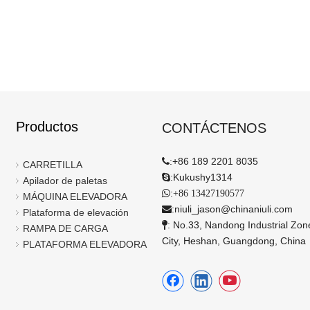
Productos
CONTÁCTENOS
:
+86 189 2201 8035

CARRETILLA
:
Kukushy1314

Apilador de paletas
:

+86 13427190577
MÁQUINA ELEVADORA
:
niuli_jason@chinaniuli.com

Plataforma de elevación
: No.33, Nandong Industrial Zo

RAMPA DE CARGA
City, Heshan, Guangdong, China
PLATAFORMA ELEVADORA