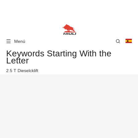
Menú
Keywords Starting With the
Letter
2.5 T Dieselcklift
3 toneladas de carretilla elevadora diesel
3 toneladas de carretilla elevadora diesel en venta
5 toneladas de carretilla elevadora diesel
Adjunto de la abrazadera de la carretilla elevadora
adjunto de la carretilla elevadora
adjuntos de montacargas
Apilador
apilador de camiones de paleta de mano de carretilla elevadora
apilador de camiones de paleta eléctrica