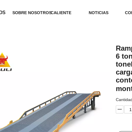
OS
SOBRE NOSOTROS
CALIENTE
NOTICIAS
CO
Ramp
6 to
tone
carg
cont
mon
Cantidad