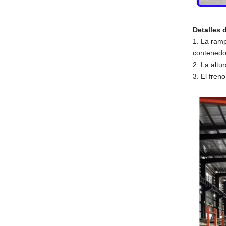
Detalles 
1. La ramp
contenedo
2. La altu
3. El fren