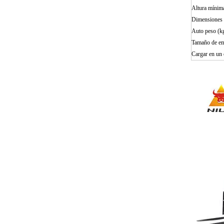
Altura mínim
Dimensiones 
Auto peso (k
Tamaño de em
Cargar en un 