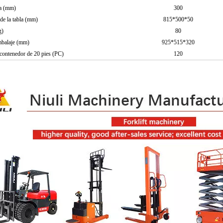
a (mm)
300
de la tabla (mm)
815*500*50
g)
80
balaje (mm)
925*515*320
contenedor de 20 pies (PC)
120