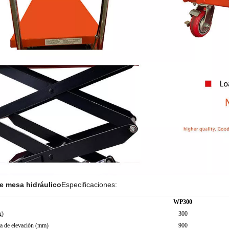
e mesa hidráulico
Especificaciones:
WP300
g)
300
a de elevación (mm)
900