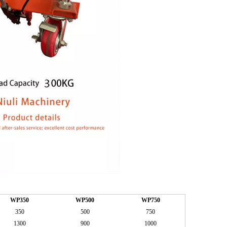
WP350
WP500
WP750
350
500
750
1300
900
1000