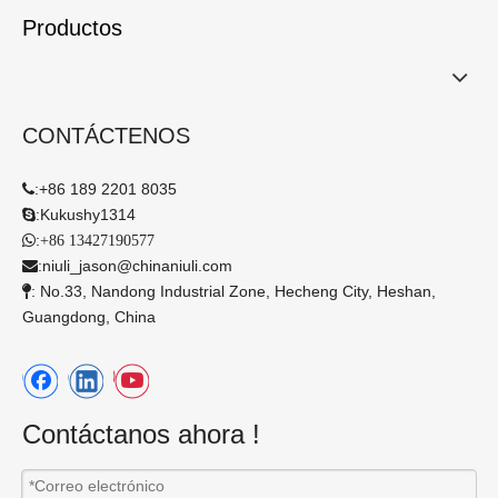
Productos
CONTÁCTENOS
:
+86 189 2201 8035

:
Kukushy1314

:

+86 13427190577
:
niuli_jason@chinaniuli.com

: No.33, Nandong Industrial Zone, Hecheng City, Heshan,

Guangdong, China
Contáctanos ahora !