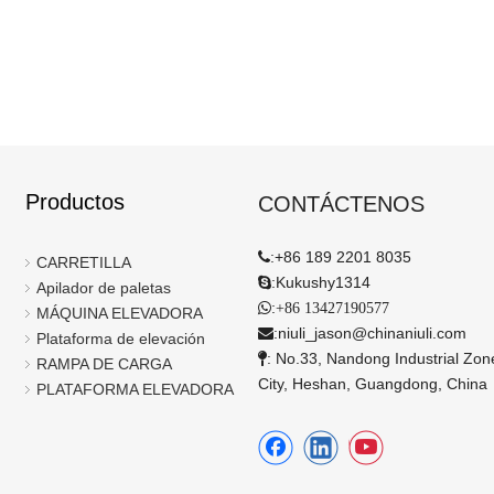
Productos
CONTÁCTENOS
:
+86 189 2201 8035

CARRETILLA
:
Kukushy1314

Apilador de paletas
:

+86 13427190577
MÁQUINA ELEVADORA
:
niuli_jason@chinaniuli.com

Plataforma de elevación
: No.33, Nandong Industrial Zo

RAMPA DE CARGA
City, Heshan, Guangdong, China
PLATAFORMA ELEVADORA