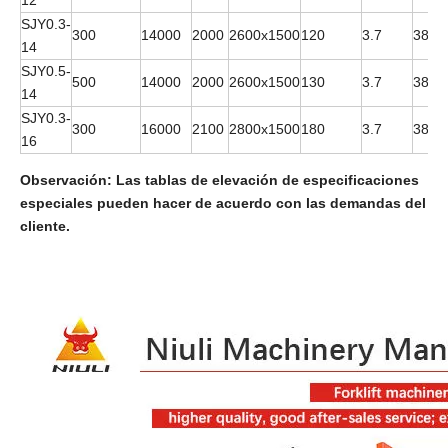
12
SJY0.3-
300
14000
2000
2600x1500
120
3.7
380V
14
SJY0.5-
500
14000
2000
2600x1500
130
3.7
380V
14
SJY0.3-
300
16000
2100
2800x1500
180
3.7
380V
16
Observación: Las tablas de elevación de especificaciones
especiales pueden hacer de acuerdo con las demandas del
cliente.