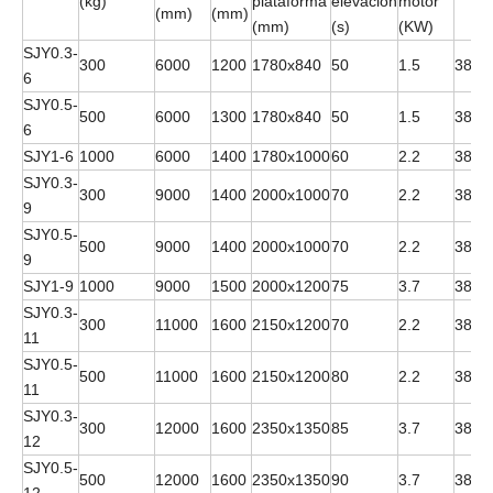
(kg)
plataforma
elevación
motor
(mm)
(mm)
(mm)
(s)
(KW)
SJY0.3-
300
6000
1200
1780x840
50
1.5
380V
6
SJY0.5-
500
6000
1300
1780x840
50
1.5
380V
6
SJY1-6
1000
6000
1400
1780x1000
60
2.2
380V
SJY0.3-
300
9000
1400
2000x1000
70
2.2
380V
9
SJY0.5-
500
9000
1400
2000x1000
70
2.2
380V
9
SJY1-9
1000
9000
1500
2000x1200
75
3.7
380V
SJY0.3-
300
11000
1600
2150x1200
70
2.2
380V
11
SJY0.5-
500
11000
1600
2150x1200
80
2.2
380V
11
SJY0.3-
300
12000
1600
2350x1350
85
3.7
380V
12
SJY0.5-
500
12000
1600
2350x1350
90
3.7
380V