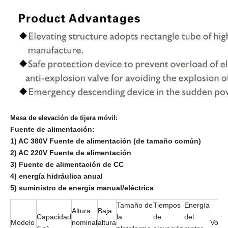
Mesa de elevación de tijera móvil:
Fuente de alimentación:
1) AC 380V Fuente de alimentación (de tamaño común)
2) AC 220V Fuente de alimentación
3) Fuente de alimentación de CC
4) energía hidráulica anual
5) suministro de energía manual/eléctrica
Tamaño de
Tiempos
Energía
Altura
Baja
Capacidad
la
de
del
Modelo
nominal
altura
Voltaj