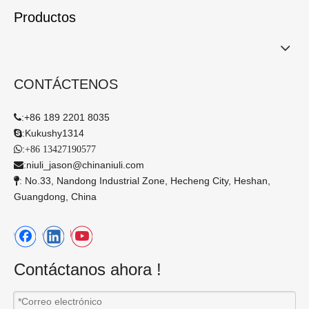
Productos
CONTÁCTENOS
:
+86 189 2201 8035

:
Kukushy1314

:

+86 13427190577
:
niuli_jason@chinaniuli.com

: No.33, Nandong Industrial Zone, Hecheng City, Heshan,

Guangdong, China
Contáctanos ahora !