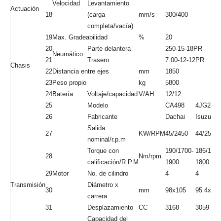
1
Modelo
CPC40/CPCD40
2
Tipo de potencia
Diesel
General
3
Capacidad nominal
Kg
4000
4
Centro de carga
mm
500
5
Altura de elevación
mm
3000
6
Tamaño de la bifurcación
mm
1070*150*50
Ángulo de inclinación de
7
Teg
6 °/12 °
mástil
Voladizo delantero (centro de
8
mm
548
rueda a cara de bifurcación)
Despeje de tierra (parte
9
mm
160
inferior del mástil)
Longitud total
10
(con/sin
mm
4064/2963
Carácter
bifurcación)
11
Ancho promedio
mm
1400