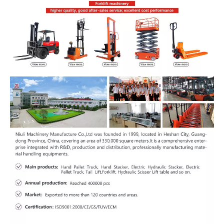
24
Batería
Voltaje/capacidad
V/AH
12/12
25
Modelo
CA498
4JG2
26
Fabricante
Dachai
Isuzu
Salida
27
KW/RPM
45/2450
44/2500
nominal/r.p.m
Torque con
190/1700-
186/1600
28
Nm/rpm
calificación/R.P.M
1900
1800
29
Motor
No. de cilindro
4
4
Transmisión
Diámetro x
30
mm
98x105
95.4x10
carrera
31
Desplazamiento
CC
3168
3059
Capacidad del
32
tanque de
L
90
90
combustible
33
Transmisión
Tipo
Maquánico/hidráuli
Presión de operación para
34
MPA
17.5
unir