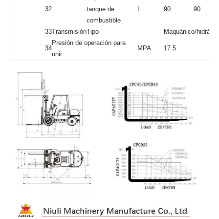
12
Dimensión
Mástil altura baja
mm
2180
global
Altura de
13
mm
4260
Mastextended (con
respaldo)
Altura de la
14
mm
2185
guardia superior
15
Radio de giro (afuera)
mm
2739
Mínimo intersección de
16
mm
2800
pasillo
Viajar (carga
17
km/h
17/18
completa/vacía)
Velocidad
Levantamiento
Actuación
18
(carga
mm/s
300/400
completa/vacía)
19
Max. Gradeabilidad
%
20
20
Parte delantera
250-15-18PR
Neumático
21
Trasero
7.00-12-12PR
Chasis
22
Distancia entre ejes
mm
1850
23
Peso propio
kg
5800